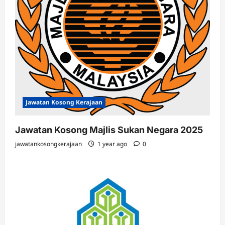
Jawatan Kosong Kerajaan
Jawatan Kosong Majlis Sukan Negara 2025
jawatankosongkerajaan
1 year ago
0