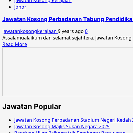
Jawatan Kosong Kerajaan
Johor
Jawatan Kosong Perbadanan Tabung Pendidikan
jawatankosongkerajaan
9 years ago
0
Assalamualaikum dan selamat sejahtera. Jawatan Kosong
Read
Read More
more
about
Jawatan
Kosong
Perbadanan
Tabung
Pendidikan
Tinggi
Nasional
Jawatan Popular
November
2017
Jawatan Kosong Perbadanan Stadium Negeri Kedah 
Jawatan Kosong Majlis Sukan Negara 2025