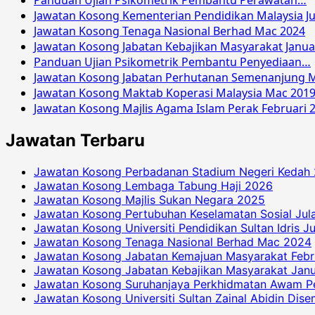
Panduan Ujian Psikometrik Pembantu Perawatan…
Jawatan Kosong Kementerian Pendidikan Malaysia Ju
Jawatan Kosong Tenaga Nasional Berhad Mac 2024
Jawatan Kosong Jabatan Kebajikan Masyarakat Janua
Panduan Ujian Psikometrik Pembantu Penyediaan…
Jawatan Kosong Jabatan Perhutanan Semenanjung M
Jawatan Kosong Maktab Koperasi Malaysia Mac 201
Jawatan Kosong Majlis Agama Islam Perak Februari 
Jawatan Terbaru
Jawatan Kosong Perbadanan Stadium Negeri Kedah
Jawatan Kosong Lembaga Tabung Haji 2026
Jawatan Kosong Majlis Sukan Negara 2025
Jawatan Kosong Pertubuhan Keselamatan Sosial Jul
Jawatan Kosong Universiti Pendidikan Sultan Idris J
Jawatan Kosong Tenaga Nasional Berhad Mac 2024
Jawatan Kosong Jabatan Kemajuan Masyarakat Febr
Jawatan Kosong Jabatan Kebajikan Masyarakat Janu
Jawatan Kosong Suruhanjaya Perkhidmatan Awam P
Jawatan Kosong Universiti Sultan Zainal Abidin Dis