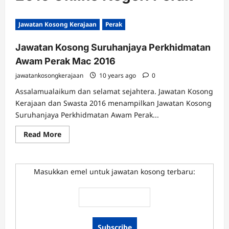
Jawatan Kosong Kerajaan
Perak
Jawatan Kosong Suruhanjaya Perkhidmatan
Awam Perak Mac 2016
jawatankosongkerajaan
10 years ago
0
Assalamualaikum dan selamat sejahtera. Jawatan Kosong
Kerajaan dan Swasta 2016 menampilkan Jawatan Kosong
Suruhanjaya Perkhidmatan Awam Perak...
Read
Read More
more
about
Jawatan
Kosong
Suruhanjaya
Masukkan emel untuk jawatan kosong terbaru:
Perkhidmatan
Awam
Perak
Mac
2016