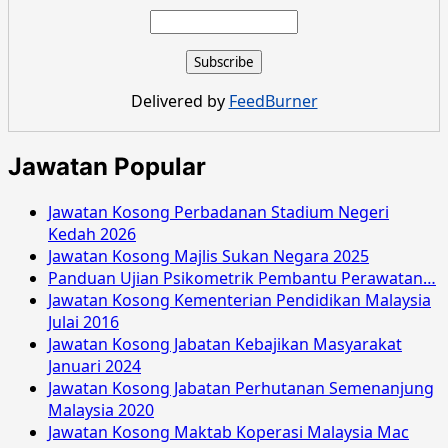
about
Jawatan
Kosong
Suruhanjaya
Perkhidmatan
Delivered by
FeedBurner
Awam
Perak
Disember
Jawatan Popular
2023
Jawatan Kosong Perbadanan Stadium Negeri
Kedah 2026
Jawatan Kosong Majlis Sukan Negara 2025
Panduan Ujian Psikometrik Pembantu Perawatan…
Jawatan Kosong Kementerian Pendidikan Malaysia
Julai 2016
Jawatan Kosong Jabatan Kebajikan Masyarakat
Januari 2024
Jawatan Kosong Jabatan Perhutanan Semenanjung
Malaysia 2020
Jawatan Kosong Maktab Koperasi Malaysia Mac