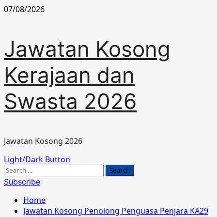
Skip
07/08/2026
to
content
Jawatan Kosong
Kerajaan dan
Swasta 2026
Jawatan Kosong 2026
Primary
Light/Dark Button
Menu
Search
for:
Subscribe
Home
Jawatan Kosong Penolong Penguasa Penjara KA29