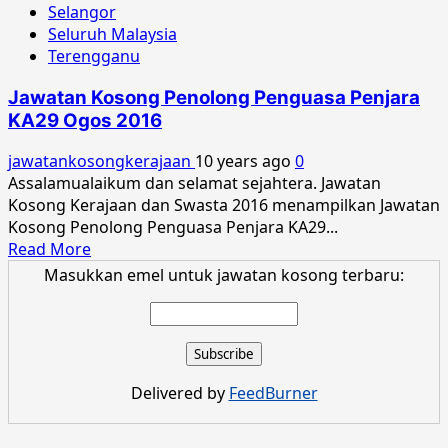
Selangor
Seluruh Malaysia
Terengganu
Jawatan Kosong Penolong Penguasa Penjara
KA29 Ogos 2016
jawatankosongkerajaan
10 years ago
0
Assalamualaikum dan selamat sejahtera. Jawatan
Kosong Kerajaan dan Swasta 2016 menampilkan Jawatan
Kosong Penolong Penguasa Penjara KA29...
Read
Read More
more
Masukkan emel untuk jawatan kosong terbaru:
about
Jawatan
Kosong
Penolong
Penguasa
Delivered by
FeedBurner
Penjara
KA29
Ogos