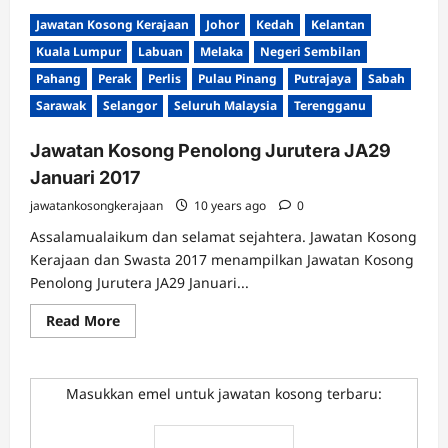
Jawatan Kosong Kerajaan
Johor
Kedah
Kelantan
Kuala Lumpur
Labuan
Melaka
Negeri Sembilan
Pahang
Perak
Perlis
Pulau Pinang
Putrajaya
Sabah
Sarawak
Selangor
Seluruh Malaysia
Terengganu
Jawatan Kosong Penolong Jurutera JA29
Januari 2017
jawatankosongkerajaan
10 years ago
0
Assalamualaikum dan selamat sejahtera. Jawatan Kosong
Kerajaan dan Swasta 2017 menampilkan Jawatan Kosong
Penolong Jurutera JA29 Januari...
Read
Read More
more
about
Jawatan
Kosong
Penolong
Masukkan emel untuk jawatan kosong terbaru:
Jurutera
JA29
Januari
2017