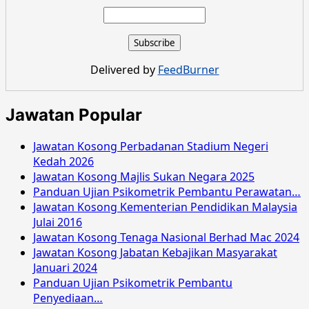
about
Jawatan
Kosong
Majlis
Agama
Delivered by
FeedBurner
Islam
Selangor
Oktober
Jawatan Popular
2018
Jawatan Kosong Perbadanan Stadium Negeri
Kedah 2026
Jawatan Kosong Majlis Sukan Negara 2025
Panduan Ujian Psikometrik Pembantu Perawatan…
Jawatan Kosong Kementerian Pendidikan Malaysia
Julai 2016
Jawatan Kosong Tenaga Nasional Berhad Mac 2024
Jawatan Kosong Jabatan Kebajikan Masyarakat
Januari 2024
Panduan Ujian Psikometrik Pembantu
Penyediaan…