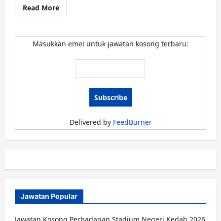
Read
Read More
more
about
Jawatan
Kosong
Majlis
Masukkan emel untuk jawatan kosong terbaru:
Perbandaran
Kulim
Mac
2016
Delivered by
FeedBurner
Jawatan Popular
Jawatan Kosong Perbadanan Stadium Negeri Kedah 2026