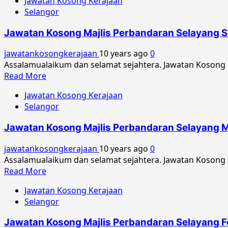
Jawatan Kosong Kerajaan
Selangor
Jawatan Kosong Majlis Perbandaran Selayang 
jawatankosongkerajaan
10 years ago
0
Assalamualaikum dan selamat sejahtera. Jawatan Kosong
Read
Read More
more
Jawatan Kosong Kerajaan
about
Selangor
Jawatan
Kosong
Jawatan Kosong Majlis Perbandaran Selayang M
Majlis
Perbandaran
jawatankosongkerajaan
10 years ago
0
Selayang
Assalamualaikum dan selamat sejahtera. Jawatan Kosong 
September
Read
Read More
2016
more
Jawatan Kosong Kerajaan
about
Selangor
Jawatan
Kosong
Jawatan Kosong Majlis Perbandaran Selayang F
Majlis