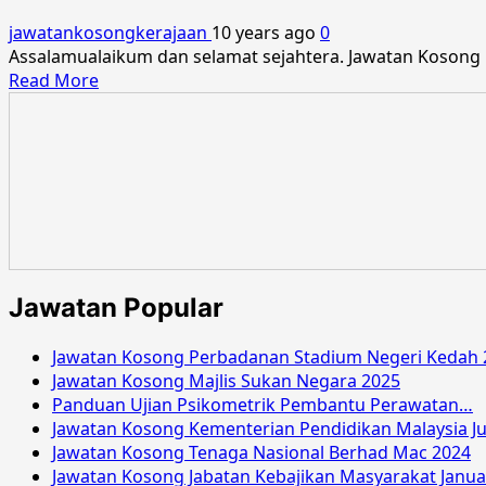
Perbandaran
jawatankosongkerajaan
10 years ago
0
Selayang
Assalamualaikum dan selamat sejahtera. Jawatan Kosong 
Mei
Read
Read More
2016
more
about
Jawatan
Kosong
Majlis
Perbandaran
Selayang
Februari
2016
Jawatan Popular
Jawatan Kosong Perbadanan Stadium Negeri Kedah 
Jawatan Kosong Majlis Sukan Negara 2025
Panduan Ujian Psikometrik Pembantu Perawatan…
Jawatan Kosong Kementerian Pendidikan Malaysia Ju
Jawatan Kosong Tenaga Nasional Berhad Mac 2024
Jawatan Kosong Jabatan Kebajikan Masyarakat Janua