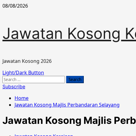
Skip
08/08/2026
to
content
Jawatan Kosong K
Jawatan Kosong 2026
Primary
Light/Dark Button
Menu
Search
for:
Subscribe
Home
Jawatan Kosong Majlis Perbandaran Selayang
Jawatan Kosong Majlis Per