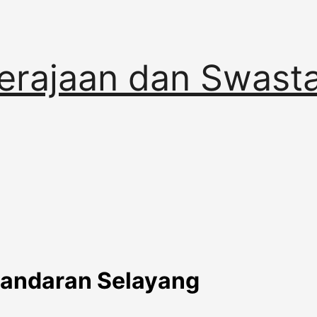
erajaan dan Swast
bandaran Selayang