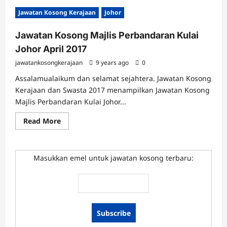
Jawatan Kosong Kerajaan
Johor
Jawatan Kosong Majlis Perbandaran Kulai
Johor April 2017
jawatankosongkerajaan
9 years ago
0
Assalamualaikum dan selamat sejahtera. Jawatan Kosong
Kerajaan dan Swasta 2017 menampilkan Jawatan Kosong
Majlis Perbandaran Kulai Johor...
Read
Read More
more
about
Jawatan
Kosong
Majlis
Masukkan emel untuk jawatan kosong terbaru:
Perbandaran
Kulai
Johor
April
2017