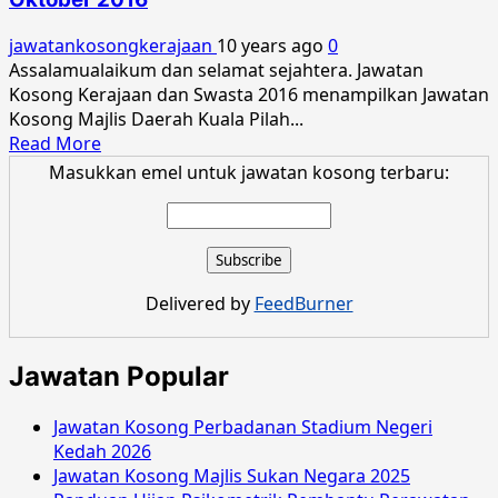
Majlis
Daerah
jawatankosongkerajaan
10 years ago
0
Kuala
Assalamualaikum dan selamat sejahtera. Jawatan
Pilah
Kosong Kerajaan dan Swasta 2016 menampilkan Jawatan
Disember
Kosong Majlis Daerah Kuala Pilah...
2016
Read
Read More
more
Masukkan emel untuk jawatan kosong terbaru:
about
Jawatan
Kosong
Majlis
Daerah
Delivered by
FeedBurner
Kuala
Pilah
Oktober
Jawatan Popular
2016
Jawatan Kosong Perbadanan Stadium Negeri
Kedah 2026
Jawatan Kosong Majlis Sukan Negara 2025