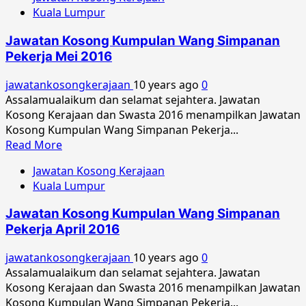
about
Kuala Lumpur
Jawatan
Kosong
Jawatan Kosong Kumpulan Wang Simpanan
Kumpulan
Pekerja Mei 2016
Wang
Simpanan
jawatankosongkerajaan
10 years ago
0
Pekerja
Assalamualaikum dan selamat sejahtera. Jawatan
Ogos
Kosong Kerajaan dan Swasta 2016 menampilkan Jawatan
2016
Kosong Kumpulan Wang Simpanan Pekerja...
Read
Read More
more
Jawatan Kosong Kerajaan
about
Kuala Lumpur
Jawatan
Kosong
Jawatan Kosong Kumpulan Wang Simpanan
Kumpulan
Pekerja April 2016
Wang
Simpanan
jawatankosongkerajaan
10 years ago
0
Pekerja
Assalamualaikum dan selamat sejahtera. Jawatan
Mei
Kosong Kerajaan dan Swasta 2016 menampilkan Jawatan
2016
Kosong Kumpulan Wang Simpanan Pekerja...