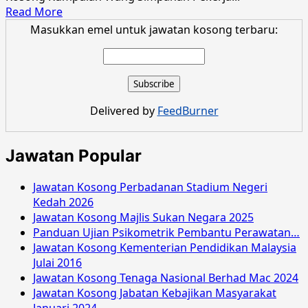
Read
Read More
more
Masukkan emel untuk jawatan kosong terbaru:
about
Jawatan
Kosong
Kumpulan
Wang
Delivered by
FeedBurner
Simpanan
Pekerja
April
Jawatan Popular
2016
Jawatan Kosong Perbadanan Stadium Negeri
Kedah 2026
Jawatan Kosong Majlis Sukan Negara 2025
Panduan Ujian Psikometrik Pembantu Perawatan…
Jawatan Kosong Kementerian Pendidikan Malaysia
Julai 2016
Jawatan Kosong Tenaga Nasional Berhad Mac 2024
Jawatan Kosong Jabatan Kebajikan Masyarakat