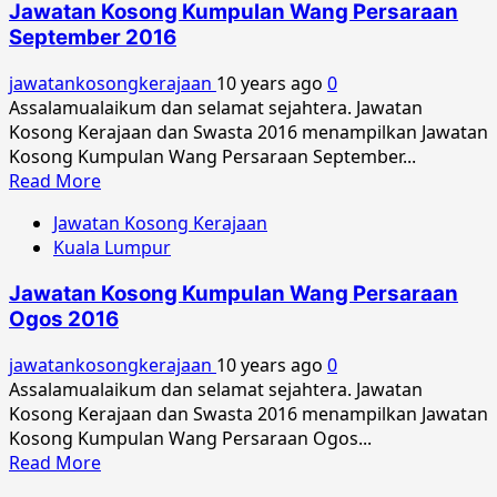
Jawatan Kosong Kumpulan Wang Persaraan
Kumpulan
September 2016
Wang
Persaraan
jawatankosongkerajaan
10 years ago
0
November
Assalamualaikum dan selamat sejahtera. Jawatan
2016
Kosong Kerajaan dan Swasta 2016 menampilkan Jawatan
Kosong Kumpulan Wang Persaraan September...
Read
Read More
more
Jawatan Kosong Kerajaan
about
Kuala Lumpur
Jawatan
Kosong
Jawatan Kosong Kumpulan Wang Persaraan
Kumpulan
Ogos 2016
Wang
Persaraan
jawatankosongkerajaan
10 years ago
0
September
Assalamualaikum dan selamat sejahtera. Jawatan
2016
Kosong Kerajaan dan Swasta 2016 menampilkan Jawatan
Kosong Kumpulan Wang Persaraan Ogos...
Read
Read More
more