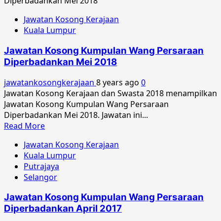
about
Jawatan
Jawatan Kosong Kerajaan
Kosong
Kuala Lumpur
Kumpulan
Wang
Jawatan Kosong Kumpulan Wang Persaraan
Persaraan
Diperbadankan Mei 2018
Diperbadankan
Julai
jawatankosongkerajaan
8 years ago
0
2018
Jawatan Kosong Kerajaan dan Swasta 2018 menampilkan
Jawatan Kosong Kumpulan Wang Persaraan
Diperbadankan Mei 2018. Jawatan ini...
Read
Read More
more
Jawatan Kosong Kerajaan
about
Kuala Lumpur
Jawatan
Putrajaya
Kosong
Selangor
Kumpulan
Wang
Jawatan Kosong Kumpulan Wang Persaraan
Persaraan
Diperbadankan April 2017
Diperbadankan