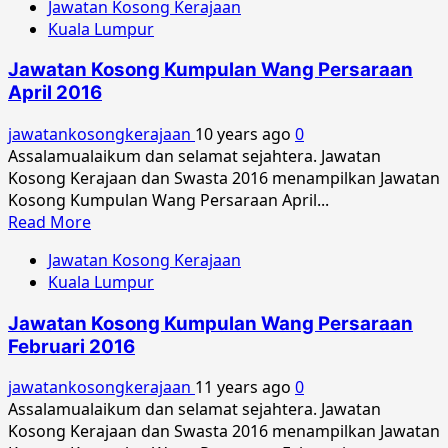
Jawatan Kosong Kerajaan
about
Kuala Lumpur
Jawatan
Kosong
Jawatan Kosong Kumpulan Wang Persaraan
Kumpulan
April 2016
Wang
Persaraan
jawatankosongkerajaan
10 years ago
0
Ogos
Assalamualaikum dan selamat sejahtera. Jawatan
2016
Kosong Kerajaan dan Swasta 2016 menampilkan Jawatan
Kosong Kumpulan Wang Persaraan April...
Read
Read More
more
Jawatan Kosong Kerajaan
about
Kuala Lumpur
Jawatan
Kosong
Jawatan Kosong Kumpulan Wang Persaraan
Kumpulan
Februari 2016
Wang
Persaraan
jawatankosongkerajaan
11 years ago
0
April
Assalamualaikum dan selamat sejahtera. Jawatan
2016
Kosong Kerajaan dan Swasta 2016 menampilkan Jawatan