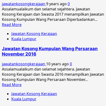
Mei
jawatankosongkerajaan
9 years ago
0
2018
Assalamualaikum dan selamat sejahtera. Jawatan
Kosong Kerajaan dan Swasta 2017 menampilkan Jawatan
Kosong Kumpulan Wang Persaraan Diperbadankan...
Read
Read More
more
Jawatan Kosong Kerajaan
about
Kuala Lumpur
Jawatan
Kosong
Jawatan Kosong Kumpulan Wang Persaraan
Kumpulan
November 2016
Wang
Persaraan
jawatankosongkerajaan
10 years ago
0
Diperbadankan
Assalamualaikum dan selamat sejahtera. Jawatan
April
Kosong Kerajaan dan Swasta 2016 menampilkan Jawatan
2017
Kosong Kumpulan Wang Persaraan November...
Read
Read More
more
Jawatan Kosong Kerajaan
about
Kuala Lumpur
Jawatan
Kosong