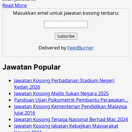
Read
Read More
more
Masukkan emel untuk jawatan kosong terbaru:
about
Jawatan
Kosong
Keretapi
Tanah
Delivered by
FeedBurner
Melayu
Berhad
Jun
Jawatan Popular
2018
Jawatan Kosong Perbadanan Stadium Negeri
Kedah 2026
Jawatan Kosong Majlis Sukan Negara 2025
Panduan Ujian Psikometrik Pembantu Perawatan…
Jawatan Kosong Kementerian Pendidikan Malaysia
Julai 2016
Jawatan Kosong Tenaga Nasional Berhad Mac 2024
Jawatan Kosong Jabatan Kebajikan Masyarakat