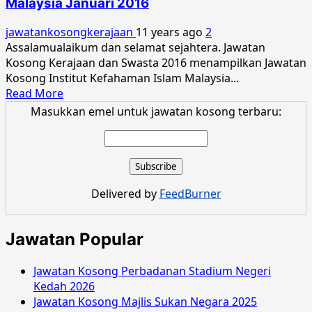
Malaysia Januari 2016
Islam
Malaysia
jawatankosongkerajaan
11 years ago
2
Jun
Assalamualaikum dan selamat sejahtera. Jawatan
2016
Kosong Kerajaan dan Swasta 2016 menampilkan Jawatan
Kosong Institut Kefahaman Islam Malaysia...
Read
Read More
more
Masukkan emel untuk jawatan kosong terbaru:
about
Jawatan
Kosong
Institut
Kefahaman
Delivered by
FeedBurner
Islam
Malaysia
Januari
Jawatan Popular
2016
Jawatan Kosong Perbadanan Stadium Negeri
Kedah 2026
Jawatan Kosong Majlis Sukan Negara 2025