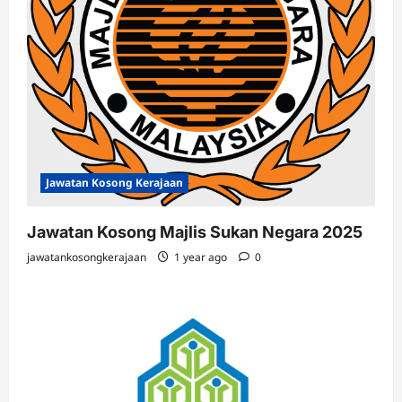
Jawatan Kosong Kerajaan
Jawatan Kosong Majlis Sukan Negara 2025
jawatankosongkerajaan
1 year ago
0