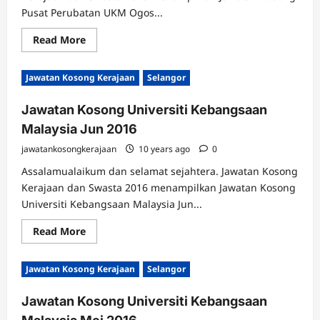
Pusat Perubatan UKM Ogos...
Read
Read More
more
about
Jawatan
Jawatan Kosong Kerajaan
Selangor
Kosong
Pusat
Perubatan
Jawatan Kosong Universiti Kebangsaan
UKM
Ogos
Malaysia Jun 2016
2016
jawatankosongkerajaan
10 years ago
0
Assalamualaikum dan selamat sejahtera. Jawatan Kosong
Kerajaan dan Swasta 2016 menampilkan Jawatan Kosong
Universiti Kebangsaan Malaysia Jun...
Read
Read More
more
about
Jawatan
Jawatan Kosong Kerajaan
Selangor
Kosong
Universiti
Kebangsaan
Jawatan Kosong Universiti Kebangsaan
Malaysia
Jun