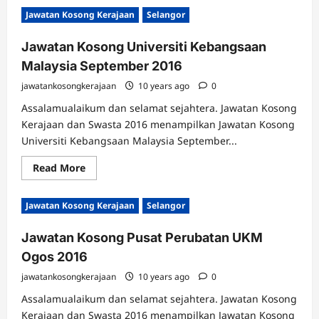
Jawatan
Jawatan Kosong Kerajaan
Selangor
Kosong
Universiti
Kebangsaan
Jawatan Kosong Universiti Kebangsaan
Malaysia
Oktober
Malaysia September 2016
2016
jawatankosongkerajaan
10 years ago
0
Assalamualaikum dan selamat sejahtera. Jawatan Kosong
Kerajaan dan Swasta 2016 menampilkan Jawatan Kosong
Universiti Kebangsaan Malaysia September...
Read
Read More
more
about
Jawatan
Jawatan Kosong Kerajaan
Selangor
Kosong
Universiti
Kebangsaan
Jawatan Kosong Pusat Perubatan UKM
Malaysia
September
Ogos 2016
2016
jawatankosongkerajaan
10 years ago
0
Assalamualaikum dan selamat sejahtera. Jawatan Kosong
Kerajaan dan Swasta 2016 menampilkan Jawatan Kosong