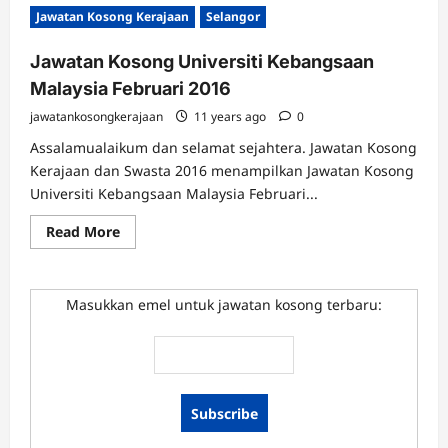
Jawatan
Jawatan Kosong Kerajaan
Selangor
Kosong
Pusat
Perubatan
Jawatan Kosong Universiti Kebangsaan
Universiti
Kebangsaan
Malaysia Februari 2016
Malaysia
Mac
2016
jawatankosongkerajaan
11 years ago
0
Assalamualaikum dan selamat sejahtera. Jawatan Kosong
Kerajaan dan Swasta 2016 menampilkan Jawatan Kosong
Universiti Kebangsaan Malaysia Februari...
Read
Read More
more
about
Jawatan
Kosong
Universiti
Masukkan emel untuk jawatan kosong terbaru:
Kebangsaan
Malaysia
Februari
2016