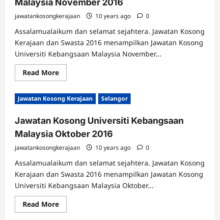
Malaysia November 2016
2017
jawatankosongkerajaan
10 years ago
0
Assalamualaikum dan selamat sejahtera. Jawatan Kosong
Kerajaan dan Swasta 2016 menampilkan Jawatan Kosong
Universiti Kebangsaan Malaysia November...
Read
Read More
more
about
Jawatan
Jawatan Kosong Kerajaan
Selangor
Kosong
Universiti
Kebangsaan
Jawatan Kosong Universiti Kebangsaan
Malaysia
November
Malaysia Oktober 2016
2016
jawatankosongkerajaan
10 years ago
0
Assalamualaikum dan selamat sejahtera. Jawatan Kosong
Kerajaan dan Swasta 2016 menampilkan Jawatan Kosong
Universiti Kebangsaan Malaysia Oktober...
Read
Read More
more
about