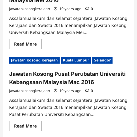
Malaysia Mei 2016
2016
jawatankosongkerajaan
10 years ago
0
Assalamualaikum dan selamat sejahtera. Jawatan Kosong
Kerajaan dan Swasta 2016 menampilkan Jawatan Kosong
Universiti Kebangsaan Malaysia Mei...
Read
Read More
more
about
Jawatan
Jawatan Kosong Kerajaan
Kuala Lumpur
Selangor
Kosong
Universiti
Kebangsaan
Jawatan Kosong Pusat Perubatan Universiti
Malaysia
Mei
Kebangsaan Malaysia Mac 2016
2016
jawatankosongkerajaan
10 years ago
0
Assalamualaikum dan selamat sejahtera. Jawatan Kosong
Kerajaan dan Swasta 2016 menampilkan Jawatan Kosong
Pusat Perubatan Universiti Kebangsaan...
Read
Read More
more
about