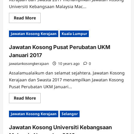
Universiti Kebangsaan Malaysia Mac...
Read
Read More
more
about
Jawatan
Jawatan Kosong Kerajaan
Kuala Lumpur
Kosong
Universiti
Kebangsaan
Jawatan Kosong Pusat Perubatan UKM
Malaysia
Mac
Januari 2017
2017
jawatankosongkerajaan
10 years ago
0
Assalamualaikum dan selamat sejahtera. Jawatan Kosong
Kerajaan dan Swasta 2017 menampilkan Jawatan Kosong
Pusat Perubatan UKM Januari...
Read
Read More
more
about
Jawatan
Jawatan Kosong Kerajaan
Selangor
Kosong
Pusat
Perubatan
Jawatan Kosong Universiti Kebangsaan
UKM
Januari