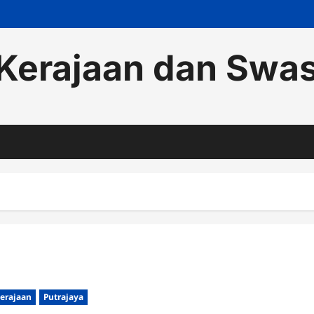
Kerajaan dan Swa
erajaan
Putrajaya