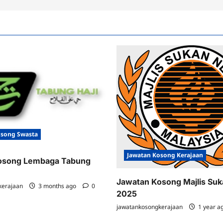
osong Swasta
Jawatan Kosong Kerajaan
osong Lembaga Tabung
Jawatan Kosong Majlis Su
kerajaan
3 months ago
0
2025
jawatankosongkerajaan
1 year a