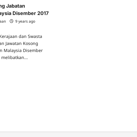
ng Jabatan
aysia Disember 2017
jaan
9 years ago
Kerajaan dan Swasta
an Jawatan Kosong
an Malaysia Disember
 melibatkan...
ad
re
ut
atan
song
atan
ikanan
aysia
ember
7