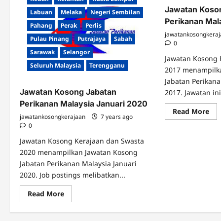
Jawatan Koso
Labuan
Melaka
Negeri Sembilan
Perikanan Mal
Pahang
Perak
Perlis
jawatankosongkera
Pulau Pinang
Putrajaya
Sabah
0
Sarawak
Selangor
Jawatan Kosong 
Seluruh Malaysia
Terengganu
2017 menampilk
Jabatan Perikan
Jawatan Kosong Jabatan
2017. Jawatan ini
Perikanan Malaysia Januari 2020
Re
Read More
jawatankosongkerajaan
7 years ago
mo
abo
0
Jaw
Ko
Jawatan Kosong Kerajaan dan Swasta
Jab
Per
2020 menampilkan Jawatan Kosong
Mal
Jabatan Perikanan Malaysia Januari
Dis
201
2020. Job postings melibatkan...
Read
Read More
more
about
Jawatan
Kosong