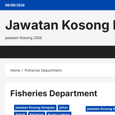
Skip
08/08/2026
to
content
Jawatan Kosong 
Jawatan Kosong 2026
Home
Fisheries Department
Fisheries Department
Jawatan Kosong Kerajaan
Johor
Jawatan Kosong K
Kedah
Kelantan
Kuala Lumpur