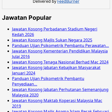
Delivered by
FeedBurner
dan
Penyelamat
Disember
Jawatan Popular
2019
Jawatan Kosong Perbadanan Stadium Negeri
Kedah 2026
Jawatan Kosong Majlis Sukan Negara 2025
Panduan Ujian Psikometrik Pembantu Perawatan…
Jawatan Kosong Kementerian Pendidikan Malaysia
Julai 2016
Jawatan Kosong Tenaga Nasional Berhad Mac 2024
Jawatan Kosong Jabatan Kebajikan Masyarakat
Januari 2024
Panduan Ujian Psikometrik Pembantu
Penyediaan…
Jawatan Kosong Jabatan Perhutanan Semenanjung
Malaysia 2020
Jawatan Kosong Maktab Koperasi Malaysia Mac
2019
Jawatan Kosong Majlis Agama Islam Perak Februari