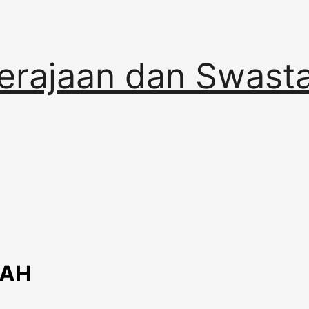
erajaan dan Swast
RAH