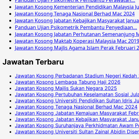
Panduan Ujian Psikometrik Pembantu Perawatan…
Jawatan Kosong Kementerian Pendidikan Malaysia Ju
Jawatan Kosong Tenaga Nasional Berhad Mac 2024
Jawatan Kosong Jabatan Kebajikan Masyarakat Janua
Panduan Ujian Psikometrik Pembantu Penyediaan…
Jawatan Kosong Jabatan Perhutanan Semenanjung M
Jawatan Kosong Maktab Koperasi Malaysia Mac 201
Jawatan Kosong Majlis Agama Islam Perak Februari 
Jawatan Terbaru
Jawatan Kosong Perbadanan Stadium Negeri Kedah
Jawatan Kosong Lembaga Tabung Haji 2026
Jawatan Kosong Majlis Sukan Negara 2025
Jawatan Kosong Pertubuhan Keselamatan Sosial Jul
Jawatan Kosong Universiti Pendidikan Sultan Idris J
Jawatan Kosong Tenaga Nasional Berhad Mac 2024
Jawatan Kosong Jabatan Kemajuan Masyarakat Febr
Jawatan Kosong Jabatan Kebajikan Masyarakat Janu
Jawatan Kosong Suruhanjaya Perkhidmatan Awam P
Jawatan Kosong Universiti Sultan Zainal Abidin Dis