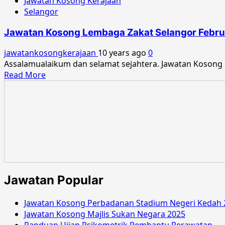
Jawatan Kosong Kerajaan
Selangor
Jawatan Kosong Lembaga Zakat Selangor Febru
jawatankosongkerajaan
10 years ago
0
Assalamualaikum dan selamat sejahtera. Jawatan Kosong
Read
Read More
more
about
Jawatan
Kosong
Lembaga
Zakat
Selangor
Februari
2016
Jawatan Popular
Jawatan Kosong Perbadanan Stadium Negeri Kedah 
Jawatan Kosong Majlis Sukan Negara 2025