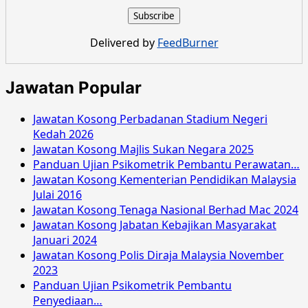
Kosong
Suruhanjaya
Perkhidmatan
Delivered by
FeedBurner
Awam
Negeri
Pahang
Jawatan Popular
Julai
2022
Jawatan Kosong Perbadanan Stadium Negeri
Kedah 2026
Jawatan Kosong Majlis Sukan Negara 2025
Panduan Ujian Psikometrik Pembantu Perawatan…
Jawatan Kosong Kementerian Pendidikan Malaysia
Julai 2016
Jawatan Kosong Tenaga Nasional Berhad Mac 2024
Jawatan Kosong Jabatan Kebajikan Masyarakat
Januari 2024
Jawatan Kosong Polis Diraja Malaysia November
2023
Panduan Ujian Psikometrik Pembantu
Penyediaan…