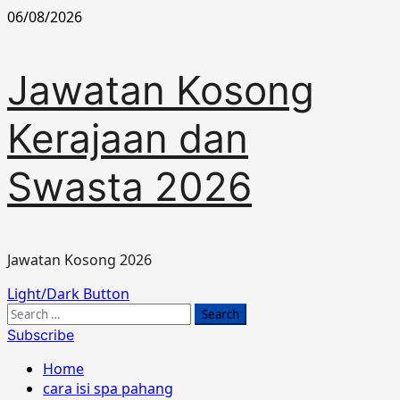
Skip
06/08/2026
to
content
Jawatan Kosong
Kerajaan dan
Swasta 2026
Jawatan Kosong 2026
Primary
Light/Dark Button
Menu
Search
for:
Subscribe
Home
cara isi spa pahang