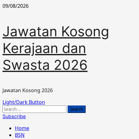
Skip
09/08/2026
to
content
Jawatan Kosong
Kerajaan dan
Swasta 2026
Jawatan Kosong 2026
Primary
Light/Dark Button
Menu
Search
for:
Subscribe
Home
BSN