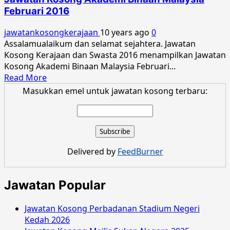
Akademi
Februari 2016
Binaan
Malaysia
jawatankosongkerajaan
10 years ago
0
Disember
Assalamualaikum dan selamat sejahtera. Jawatan
2016
Kosong Kerajaan dan Swasta 2016 menampilkan Jawatan
Kosong Akademi Binaan Malaysia Februari...
Read
Read More
more
Masukkan emel untuk jawatan kosong terbaru:
about
Jawatan
Kosong
Akademi
Binaan
Delivered by
FeedBurner
Malaysia
Februari
2016
Jawatan Popular
Jawatan Kosong Perbadanan Stadium Negeri
Kedah 2026