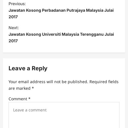
P
Previous:
o
Jawatan Kosong Perbadanan Putrajaya Malaysia Julai
s
2017
t
Next:
Jawatan Kosong Universiti Malaysia Terengganu Julai
n
2017
a
v
i
Leave a Reply
g
a
Your email address will not be published.
Required fields
t
are marked
*
i
Comment
*
o
n