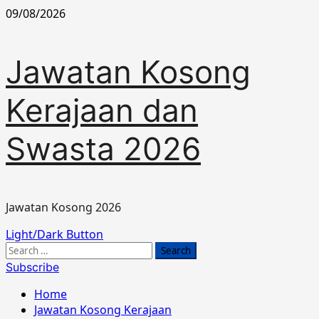
Skip
09/08/2026
to
content
Jawatan Kosong
Kerajaan dan
Swasta 2026
Jawatan Kosong 2026
Primary
Light/Dark Button
Menu
Search
for:
Subscribe
Home
Jawatan Kosong Kerajaan