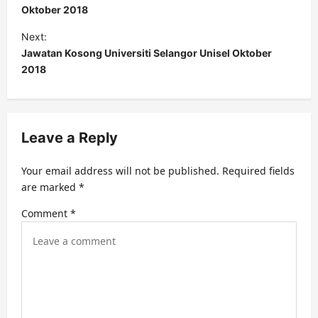
s
Oktober 2018
t
Next:
Jawatan Kosong Universiti Selangor Unisel Oktober
n
2018
a
v
i
Leave a Reply
g
a
Your email address will not be published.
Required fields
t
are marked
*
i
Comment
*
o
n